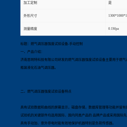
加工定制
是
1300*1000
外形尺寸
0.1Mpa
测量精度
标题：燃气调压器强度试验设备-手动控制
一、产品介绍：
济南思明特科技有限公司研发的燃气调压器强度试验
设备
主要用于燃气
瓶装液化石油气调压器。
二、燃气调压器强度试验
设备
特点
具有试验数据和曲线的屏幕显示，磁盘存储，数据库管理等功能并留有
试验机的关键部件均选用国际、国内同类产品的 品牌产品或采用国际
具有手动加、意外停电时能有效地保护机器特别是负荷传感器。