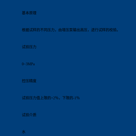
基本原理
根据试样的不同压力，由增压泵输出高压，进行试样的校验。
试验压力
0~3MPa
控压精度
试验压力值上限的+2％，下限的-1％
试验介质
水