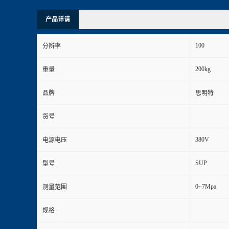
产品详请
100
分辨率
200kg
重量
品牌
思明特
货号
380V
电源电压
SUP
型号
0~7Mpa
测量范围
规格