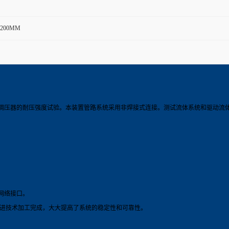
*1200MM
调压器的耐压强度试验。本装置管路系统采用非焊接式连接。测试流体系统和驱动流体系统分
网络接口。
先进技术加工完成，大大提高了系统的稳定性和可靠性。