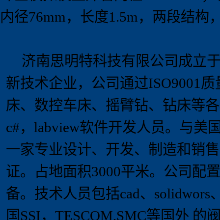
内径76mm，长度1.5m，两段结构
济南思明特科技有限公司成立
新技术企业，
公司通过
ISO9001
质
床、数控车床、摇臂钻、钻床等各
c#
，
labview
软件开发人员。
与美
一家专业设计、开发、制造和销售
证
。占地面积
3000
平米。
公司配
备。技术人员包括
cad
、
solidwors
国
SSI
，
TESCOM,SMC
等国外 的