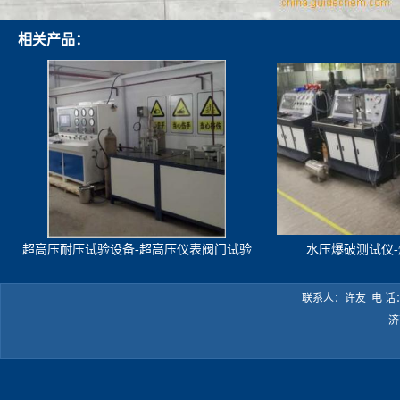
相关产品：
超高压耐压试验设备-超高压仪表阀门试验
水压爆破测试仪
机
联系人：许友 电 话：05
济