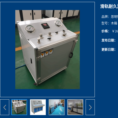
滑轨耐久
品牌：
思明
型号：
木箱
价格：
￥26
发布日期：
更新日期：