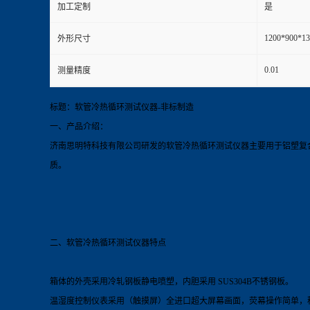
加工定制
是
1200*900*1
外形尺寸
0.01
测量精度
标题：软管冷热循环测试仪器-非标制造
一、产品介绍：
济南思明特科技有限公司研发的软管冷热循环测试
仪器
主要用于铝塑复
质。
二、软管冷热循环测试
仪器
特点
箱体的外壳采用冷轧钢板静电喷塑，内胆采用 SUS304B不锈钢板。
温湿度控制仪表采用（触摸屏）全进口超大屏幕画面，荧幕操作简单，