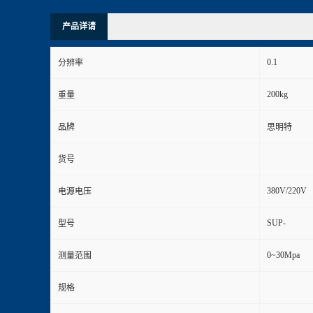
产品详请
0.1
分辨率
200kg
重量
品牌
思明特
货号
380V/220V
电源电压
SUP-
型号
0~30Mpa
测量范围
规格