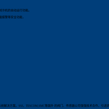
制冷机的自动运行功能。
载报警等安全功能，
系统解决方案。
SSI
，
TESCOM,SMC
等国外 的阀门、传感器公司强强技术合作，引进