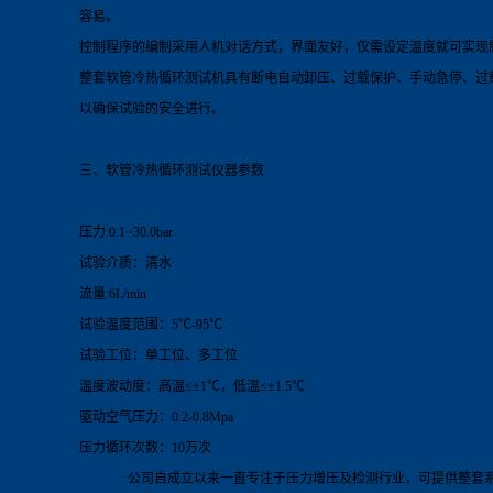
容易。
控制程序的编制采用人机对话方式，界面友好，仅需设定温度就可实现
整套软管冷热循环测试机具有断电自动卸压、过载保护、手动急停、过
以确保试验的安全进行。
三、软管冷热循环测试
仪器
参数
压力:0.1~30.0bar
试验介质：清水
流量:6L/min
试验温度范围：5℃-95℃
试验工位：单工位、多工位
温度波动度：高温≤±1℃，低温≤±1.5℃
驱动空气压力：0.2-0.8Mpa
压力循环次数：10万次
公司自
成立以来一直专注于压力增压及检测行业，可提供整套