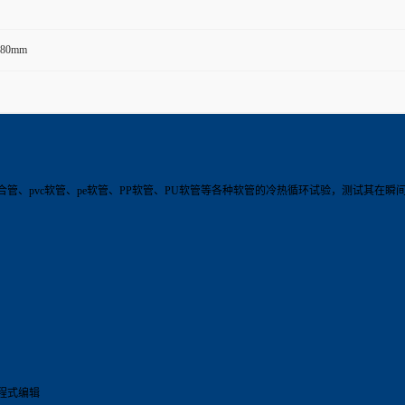
380mm
合管、pvc软管、pe软管、PP软管、PU软管等各种软管的冷热循环试验，测试其在
程式编辑