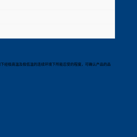
瞬间下经极高温及极低温的连续环境下所能忍受的程度，可确认产品的品