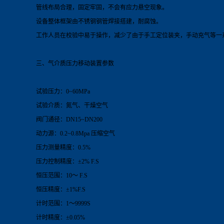
管线布局合理，固定牢固，不会有应力悬空现象。
设备整体框架由不锈钢钢管焊接搭建，耐腐蚀。
工作人员在校验中易于操作，减少了由于手工定位装夹，手动充气等一
三、气介质压力移动
装置
参数
试验压力：0~60MPa
试验介质：氮气、干燥空气
阀门通径：DN15~DN200
动力源：0.2~0.8Mpa 压缩空气
压力测量精度：0.5%
压力控制精度：±2% F.S
恒压范围：10～ F.S
恒压精度：±1%F.S
计时范围：1～9999S
计时精度：±0.05%