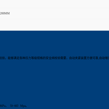
*1200MM
校验，能够满足各种压力等级规格的安全阀校验需要，自动夹紧装置方便可靠,自动增
。
Pa，（0~60）Mpa。