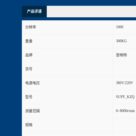
产品详请
1000
分辨率
300KG
重量
品牌
思明特
货号
380V/220V
电源电压
SUPF_KZQ
型号
0~8000r/min
测量范围
规格