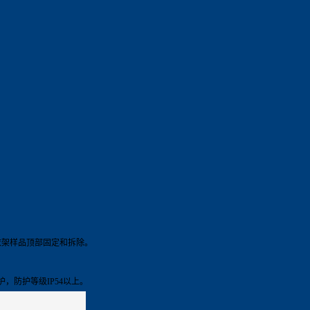
衣架样品顶部固定和拆除。
，防护等级IP54以上。