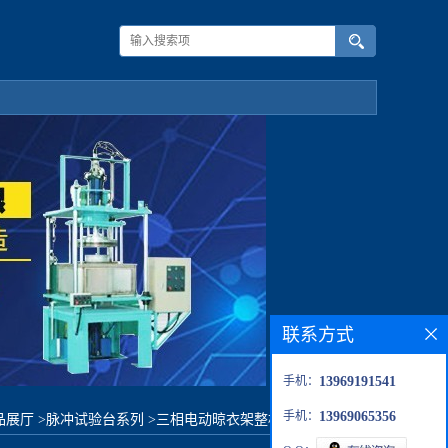
联系方式
手机：
13969191541
手机：
13969065356
品展厅
>
脉冲试验台系列
>
三相电动晾衣架整机寿命试验设备