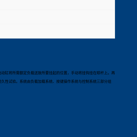
电动缸将所需额定负载送致所要挂起的位置，手动将挂钩挂在晾杆上。再
耐久性试验。系统由负载加载系统、按键操作系统与控制系统三部分组