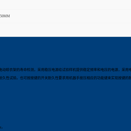
*750MM
电动晾衣架的寿命检测，采用稳压电源给试验样机提供稳定频率和电压的电源，采用
耐久性试验。也可按按键的开关耐久性要求用机器手按压相应的功能键来实现按键的
z，