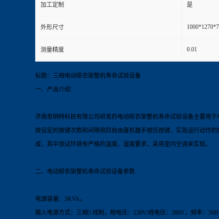
加工定制
是
1000*1270
外形尺寸
0.01
测量精度
标题：三相电动晾衣架整机寿命试验设备
一、产品介绍：
济南思明特科技有限公司研发的电动晾衣架整机寿命试验
设备
主要用于
按设定的按键次数和间隔用四自由度机器手按压按键，实现运行动作的
成，其中测试环境有严格的温度、湿度要求，采用室内空调来实现。
二、电动晾衣架整机寿命试验
设备
参数
电源容量：3KVA。
输入电源方式：三相5 线制，相电压：220V/线电压：380V，频率：50H