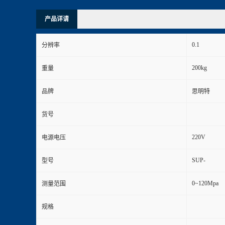
产品详请
0.1
分辨率
200kg
重量
品牌
思明特
货号
220V
电源电压
SUP-
型号
0~120Mpa
测量范围
规格