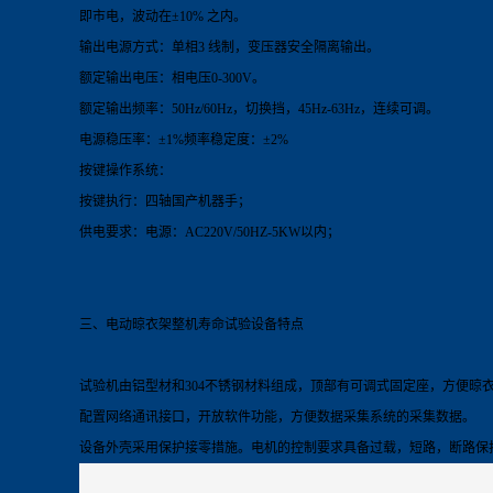
即市电，波动在±10% 之内。
输出电源方式：单相3 线制，变压器安全隔离输出。
额定输出电压：相电压0-300V。
额定输出频率：50Hz/60Hz，切换挡，45Hz-63Hz，连续可调。
电源稳压率：±1%频率稳定度：±2%
按键操作系统：
按键执行：四轴国产机器手；
供电要求：电源：AC220V/50HZ-5KW以内；
三、电动晾衣架整机寿命试验
设备
特点
试验机由铝型材和304不锈钢材料组成，顶部有可调式固定座，方便晾
配置网络通讯接口，开放软件功能，方便数据采集系统的采集数据。
设备外壳采用保护接零措施。电机的控制要求具备过载，短路，断路保护