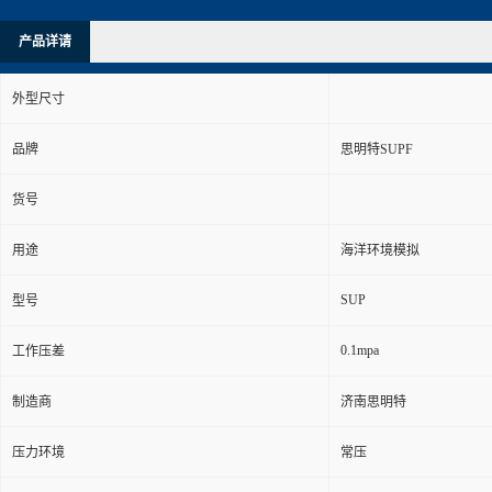
产品详请
外型尺寸
品牌
思明特SUPF
货号
用途
海洋环境模拟
SUP
型号
0.1mpa
工作压差
制造商
济南思明特
压力环境
常压