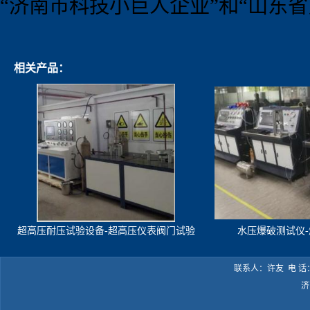
“
济南市科技小巨人企业
”
和
“
山东省
相关产品：
超高压耐压试验设备-超高压仪表阀门试验
水压爆破测试仪
机
联系人：许友 电 话：05
济