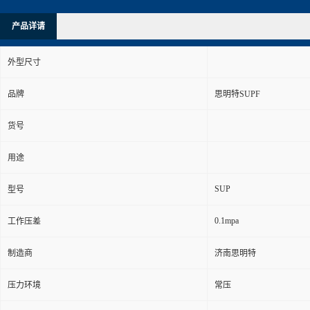
产品详请
外型尺寸
品牌
思明特SUPF
货号
用途
SUP
型号
0.1mpa
工作压差
制造商
济南思明特
压力环境
常压