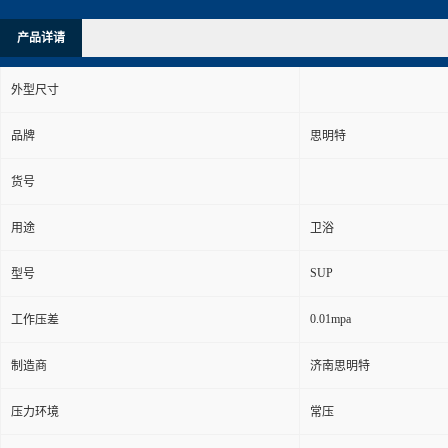
产品详请
外型尺寸
品牌
思明特
货号
用途
卫浴
SUP
型号
0.01mpa
工作压差
制造商
济南思明特
压力环境
常压