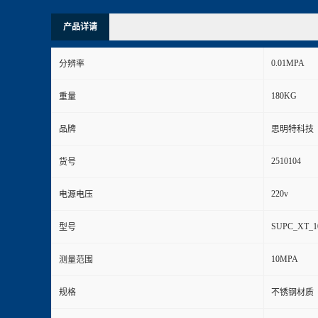
产品详请
0.01MPA
分辨率
180KG
重量
品牌
思明特科技
2510104
货号
220v
电源电压
SUPC_XT_1
型号
10MPA
测量范围
规格
不锈钢材质