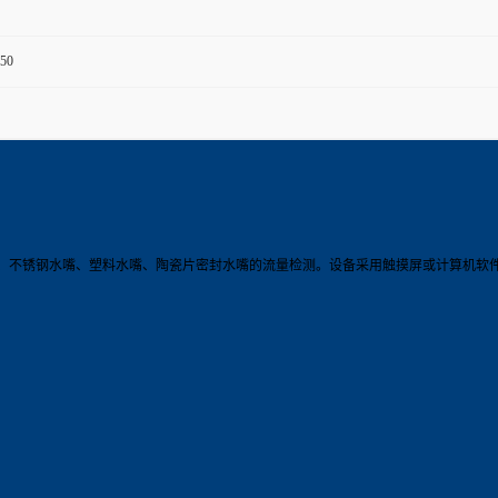
50
、不锈钢水嘴、塑料水嘴、陶瓷片密封水嘴的流量检测。设备采用触摸屏或计算机软