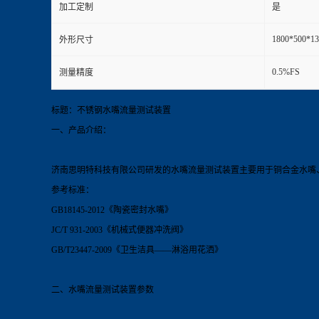
加工定制
是
1800*500*13
外形尺寸
0.5%FS
测量精度
标题：不锈钢水嘴流量测试装置
一、产品介绍：
济南思明特科技有限公司研发的水嘴流量测试装置主要用于铜合金水嘴
参考标准：
GB18145-2012《陶瓷密封水嘴》
JC/T 931-2003《机械式便器冲洗阀》
GB/T23447-2009《卫生洁具——淋浴用花洒》
二、水嘴流量测试装置参数