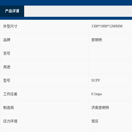
产品详请
1300*1000*1200MM
外型尺寸
品牌
思明特
货号
用途
SUPF
型号
0.1mpa
工作压差
制造商
济南思明特
压力环境
常压