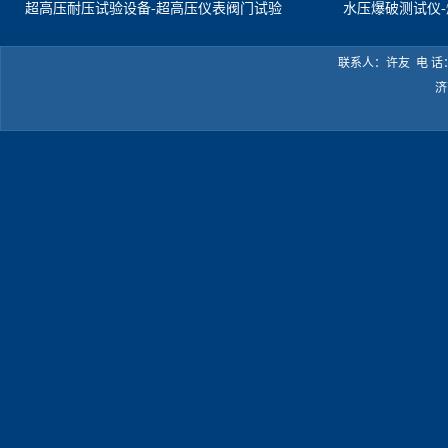
超高压耐压试验设备-超高压仪表阀门试验
水压爆破测试仪
机
联系人：许友 电 话：05
济