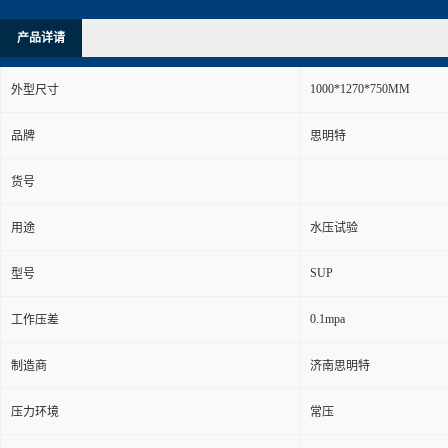
产品详请
1000*1270*750MM
外型尺寸
品牌
思明特
货号
用途
水压试验
SUP
型号
0.1mpa
工作压差
制造商
济南思明特
压力环境
常压