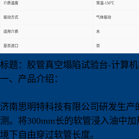
介质温度
常温-150℃
驱动方式
气体驱动
适用介质
水
是否进口
否
标题：胶管真空塌陷试验台-计算机
一、产品介绍：
济南思明特科技有限公司研发生产
测。将300mm长的软管浸入油中加热
境下自由穿过软管长度。