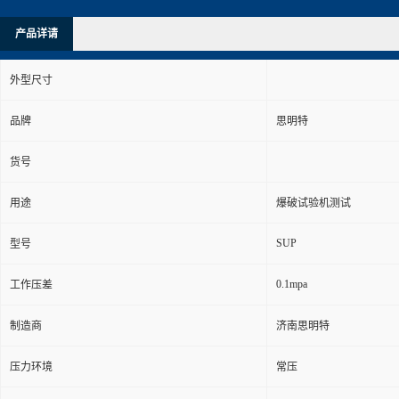
产品详请
外型尺寸
品牌
思明特
货号
用途
爆破试验机测试
SUP
型号
0.1mpa
工作压差
制造商
济南思明特
压力环境
常压