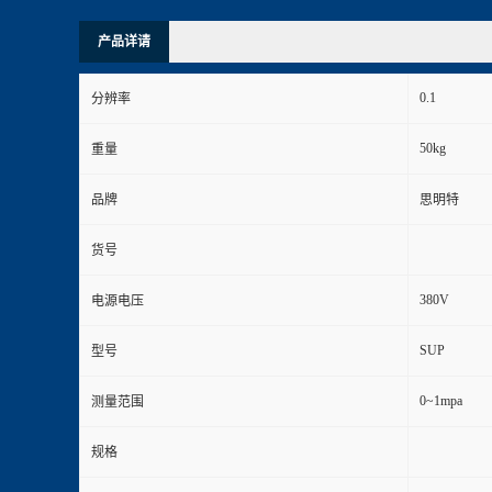
产品详请
0.1
分辨率
50kg
重量
品牌
思明特
货号
380V
电源电压
SUP
型号
0~1mpa
测量范围
规格