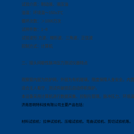
试验介质：制动液、液压油
油温：环境温～150±3℃
循环次数：＞1000万次
试样件数：1~8
试验波形:方波、梯形波、三角波、正弦波
控制方式：计算机
三、接头间歇性脉冲压力测试
仪器
特点
观察窗内层为防护网，外层为有机玻璃，限度保障人身安全。内
适合无人看守，测试件破损后自动停机保护。
本设备采用计算机进行数据采集、控制与管理。脉冲压力、环境
济南思明特科技有限公司主要产品包括：
材料试验机：拉伸试验机、压缩试验机、弯曲试验机、剪切试验机等。