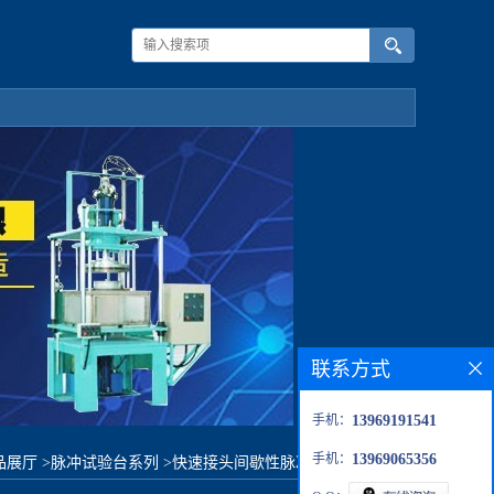
联系方式
手机：
13969191541
手机：
13969065356
品展厅
>
脉冲试验台系列
>
快速接头间歇性脉冲压力测试仪器