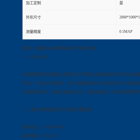
加工定制
是
2000*1000
外形尺寸
0.1MAP
测量精度
标题：快速接头间歇性脉冲压力测试仪器
一、产品介绍：
济南思明特科技有限公司研发生产的接头间歇性脉冲压力测试
仪
可调，可设定升压速率。 接头间歇性脉冲压力测试在各个领域的
可靠性和效率，在液压系统的设计、制造和维护工作中起到重要
二、接头间歇性脉冲压力测试
仪器
参数
脉冲压力：0~60.0MPa
脉冲频率：0.5-4Hz