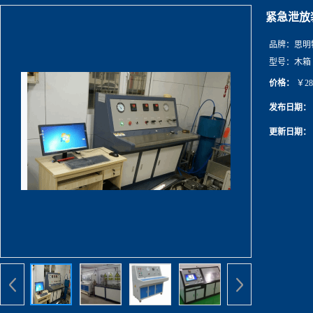
紧急泄放
品牌：
思明
型号：
木箱
价格：
￥28
发布日期：
更新日期：