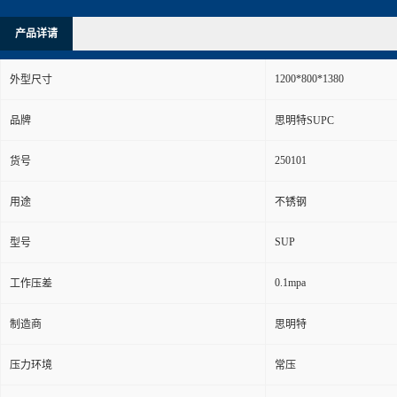
产品详请
1200*800*1380
外型尺寸
品牌
思明特SUPC
250101
货号
用途
不锈钢
SUP
型号
0.1mpa
工作压差
制造商
思明特
压力环境
常压