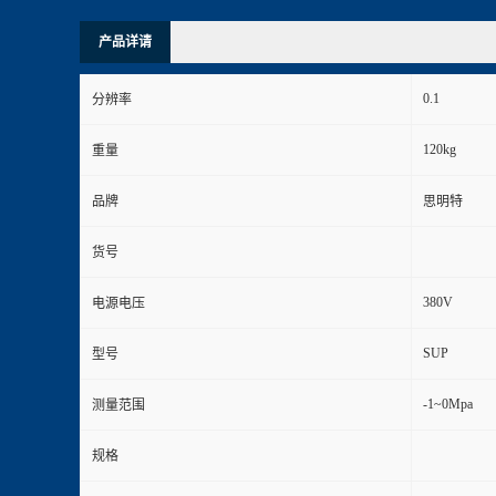
产品详请
0.1
分辨率
120kg
重量
品牌
思明特
货号
380V
电源电压
SUP
型号
-1~0Mpa
测量范围
规格