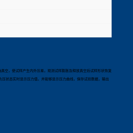
抽真空，使试样产生内外压差，观测试样膨胀及释放真空后试样形状恢复
负压状态实时显示压力值，并能够显示压力曲线，保存试验数据，输出