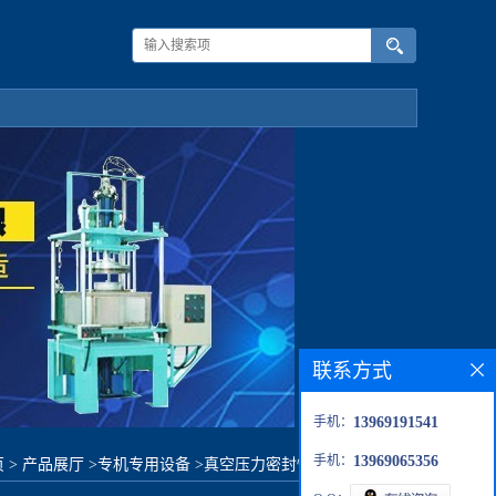
联系方式
手机：
13969191541
手机：
13969065356
页
>
产品展厅
>
专机专用设备
>
真空压力密封性检测试验装置