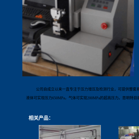
公司自
成立以来一直专注于压力增压及检测行业，可提供整套
液体可实现压力
650
MPa
，气体可实现
20
0MPa
的超高压力。思明特目
相关产品：