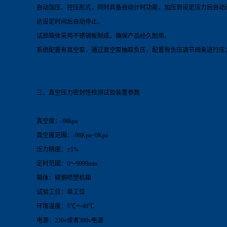
自动加压、控压形式，同时具备自动计时功能，加压到设定压力后自动
达设定时间后自动停止。
试验箱体采用不锈钢板制成，确保产品经久耐用。
系统配置有真空泵，通过真空泵抽取负压，配置有负压调节阀来进行压
三、
真空压力密封性检测试验装置
参数
真空度：-98kpa
真空度范围：-98Kpa~0Kpa
压力精度：±1%
定时范围：0～9999min
箱体：碳钢喷塑机箱
试验工位：单工位
环境温度：5℃～40℃
电源：220v或者380v电源