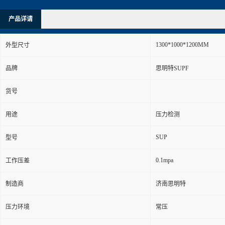
产品详请
1300*1000*1200MM
外型尺寸
品牌
思明特SUPF
货号
用途
压力检测
SUP
型号
0.1mpa
工作压差
制造商
济南思明特
压力环境
常压