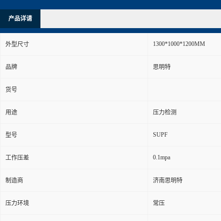
产品详请
1300*1000*1200MM
外型尺寸
品牌
思明特
货号
用途
压力检测
SUPF
型号
0.1mpa
工作压差
制造商
济南思明特
压力环境
常压