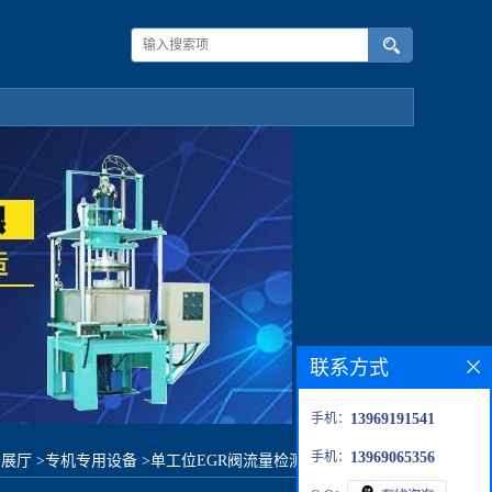
联系方式
手机：
13969191541
手机：
13969065356
品展厅
>
专机专用设备
>
单工位EGR阀流量检测仪器-空气介质