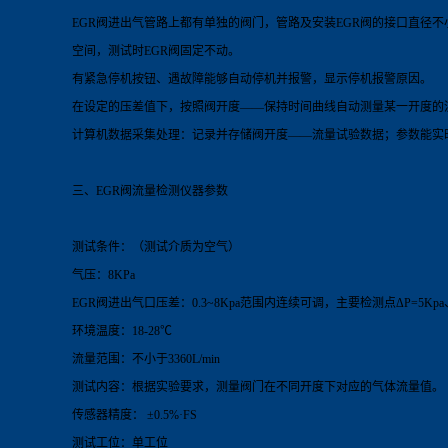
EGR阀进出气管路上都有单独的阀门，管路及安装EGR阀的接口直径
空间，测试时EGR阀固定不动。
有紧急停机按钮、遇故障能够自动停机并报警，显示停机报警原因。
在设定的压差值下，按照阀开度——保持时间曲线自动测量某一开度的
计算机数据采集处理：记录并存储阀开度——流量试验数据；参数能实时
三、EGR阀流量
检测仪器
参数
测试条件：（测试介质为空气）
气压：8KPa
EGR阀进出气口压差：0.3~8Kpa范围内连续可调，主要检测点ΔP=5Kpa、ΔP=
环境温度：18-28℃
流量范围：不小于3360L/min
测试内容：根据实验要求，测量阀门在不同开度下对应的气体流量值。
传感器精度： ±0.5%·FS
测试工位：单工位