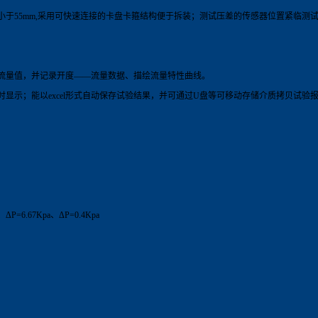
不小于55mm,采用可快速连接的卡盘卡箍结构便于拆装；测试压差的传感器位置紧临
流量值，并记录开度——流量数据、描绘流量特性曲线。
显示；能以excel形式自动保存试验结果，并可通过U盘等可移动存储介质拷贝试验
6.67Kpa、ΔP=0.4Kpa