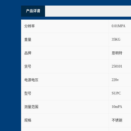
产品详请
0.01MPA
分辨率
35KG
重量
品牌
思明特
250101
货号
220v
电源电压
SUPC
型号
10mPA
测量范围
规格
不锈钢