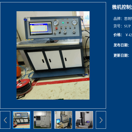
微机控制
品牌：
思明
货号：
SUP
价格：
￥42
发布日期：
更新日期：