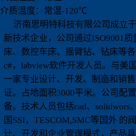
介质温度：常温-120℃
济南思明特科技有限公司成立
新技术企业，
公司通过
ISO9001
质
床、数控车床、摇臂钻、钻床等各
c#
，
labview
软件开发人员。
与美
一家专业设计、开发、制造和销售
证
。占地面积
3000
平米。
公司配
备。技术人员包括
cad
、
solidwors
国
SSI
，
TESCOM,SMC
等国外 的
计、开发和企业管理模式，产品具