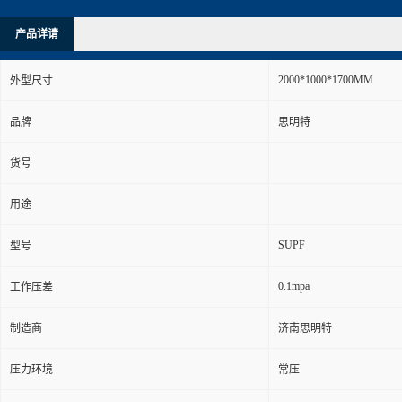
产品详请
2000*1000*1700MM
外型尺寸
品牌
思明特
货号
用途
SUPF
型号
0.1mpa
工作压差
制造商
济南思明特
压力环境
常压