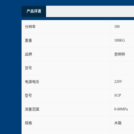
产品详请
100
分辨率
100KG
重量
品牌
思明特
货号
220V
电源电压
SUP
型号
0-60MPa
测量范围
规格
木箱