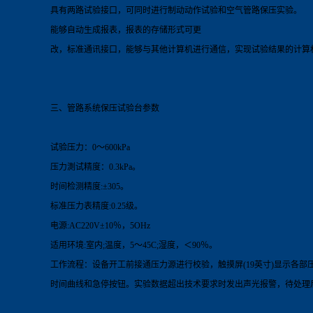
具有两路试验接口，可同时进行制动动作试验和空气管路保压实验。
能够自动生成报表，报表的存储形式可更
改，标准通讯接口，能够与其他计算机进行通信，实现试验结果的计算
三、管路系统保压试验
台
参数
试验压力：0～600kPa
压力測试精度：0.3kPa。
时间检测精度:±305。
标准压力表精度:0.25级。
电源:AC220V±10％，5OHz
适用环境:室内;温度，5～45C;湿度，＜90％。
工作流程：设备开工前接通压力源进行校验，触摸屏(19英寸)显示各
时间曲线和急停按钮。实验数据超出技术要求时发出声光报警，待处理