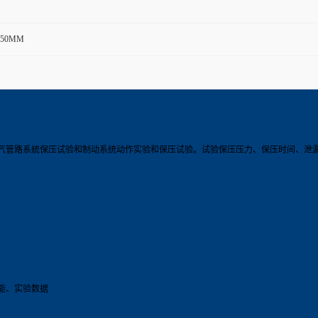
*750MM
气管路系統保压试验和制动系统动作实验和保压试验。试验保压压力、保压时间、泄
能、实验数据