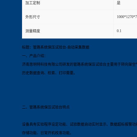
加工定制
是
1000*1270
外形尺寸
0.1
测量精度
标题：管路系统保压试验台-自动采集数据
一、产品介绍：
济南思明特科技有限公司研发的管路系统保压试验
台
主要用于转向架空
历史数据查询、检索、打印需要。
二、管路系统保压试验
台
特点
设备具有实验程序设定功能、试验数据自动实时显示、数据超标报警功
存储功能、日常开机校准功能。