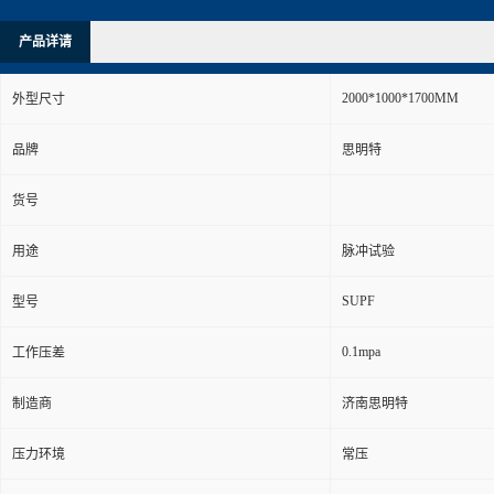
产品详请
2000*1000*1700MM
外型尺寸
品牌
思明特
货号
用途
脉冲试验
SUPF
型号
0.1mpa
工作压差
制造商
济南思明特
压力环境
常压