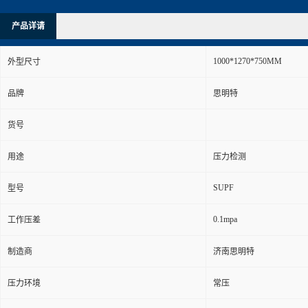
产品详请
1000*1270*750MM
外型尺寸
品牌
思明特
货号
用途
压力检测
SUPF
型号
0.1mpa
工作压差
制造商
济南思明特
压力环境
常压