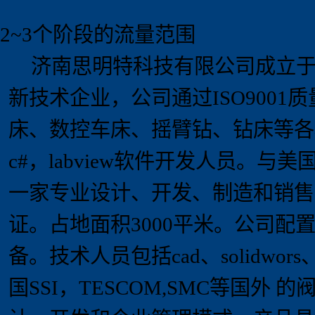
2~3个阶段的流量范围
济南思明特科技有限公司成立
新技术企业，
公司通过
ISO9001
质
床、数控车床、摇臂钻、钻床等各
c#
，
labview
软件开发人员。
与美
一家专业设计、开发、制造和销售
证
。占地面积
3000
平米。
公司配
备。技术人员包括
cad
、
solidwors
国
SSI
，
TESCOM,SMC
等国外 的