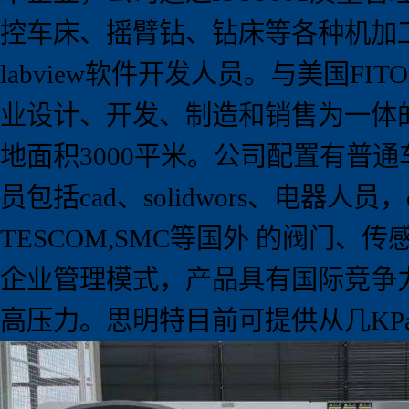
控车床、摇臂钻、钻床等各种机加
labview
软件开发人员。
与美国
FIT
业设计、开发、制造和销售为一体
地面积
3000
平米。
公司配置有普通
员包括
cad
、
solidwors
、电器人员，
TESCOM,SMC
等国外 的阀门、传
企业管理模式，产品具有国际竞争
高压力。思明特目前可提供从几
KP