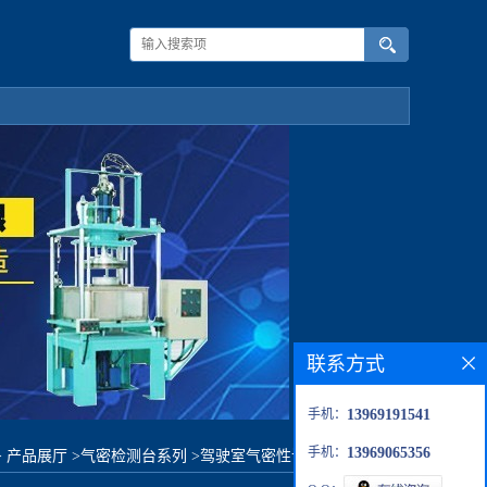
联系方式
手机：
13969191541
手机：
13969065356
>
产品展厅
>
气密检测台系列
>
驾驶室气密性试验系统一体机