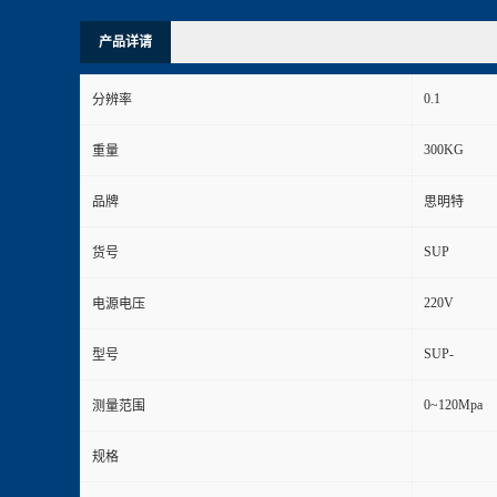
产品详请
0.1
分辨率
300KG
重量
品牌
思明特
SUP
货号
220V
电源电压
SUP-
型号
0~120Mpa
测量范围
规格