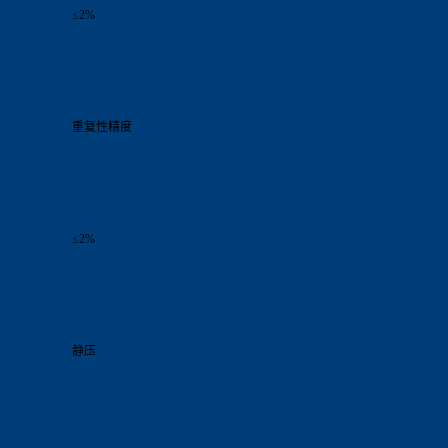
≤2%
重复性精度
≤2%
静压