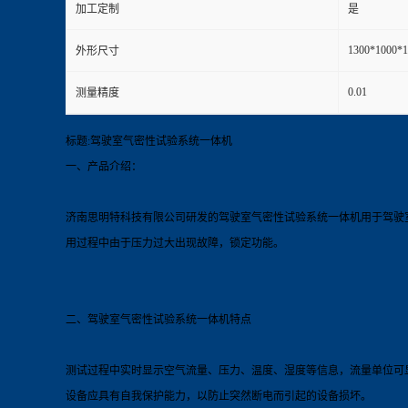
加工定制
是
1300*1000
外形尺寸
0.01
测量精度
标题:驾驶室气密性试验系统一体机
一、产品介绍：
济南思明特科技有限公司研发的驾驶室气密性试验系统
一体机
用于驾驶
用过程中由于压力过大出现故障，锁定功能。
二、驾驶室气密性试验系统
一体机
特点
测试过程中实时显示空气流量、压力、温度、湿度等信息，流量单位可
设备应具有自我保护能力，以防止突然断电而引起的设备损坏。