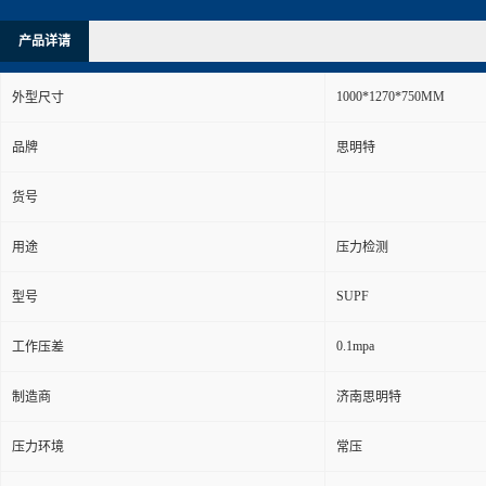
产品详请
1000*1270*750MM
外型尺寸
品牌
思明特
货号
用途
压力检测
SUPF
型号
0.1mpa
工作压差
制造商
济南思明特
压力环境
常压