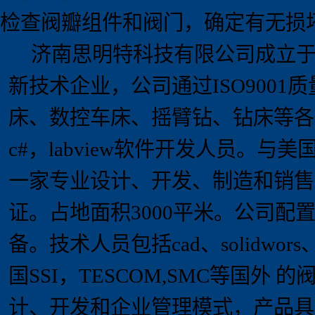
检查阀瓣组件和阀门，确定有无损
济南思明特科技有限公司成立
新技术企业，
公司通过
ISO9001
质
床、数控车床、摇臂钻、钻床等各
c#
，
labview
软件开发人员。
与美
一家专业设计、开发、制造和销售
证
。占地面积
3000
平米。
公司配
备。技术人员包括
cad
、
solidwors
国
SSI
，
TESCOM,SMC
等国外 的
计、开发和企业管理模式，产品具