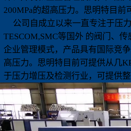
20
0MPa
的超高压力。思明特目前
公司自
成立以来一直专注于压
TESCOM,SMC
等国外 的阀门、
企业管理模式，产品具有国际竞争
高压力。思明特目前可提供从几
K
于压力增压及检测行业，可提供整