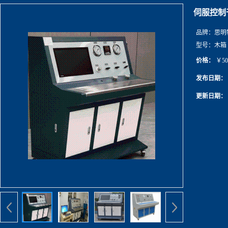
伺服控制
品牌：
思明
型号：
木箱
价格：
￥50
发布日期：
更新日期：