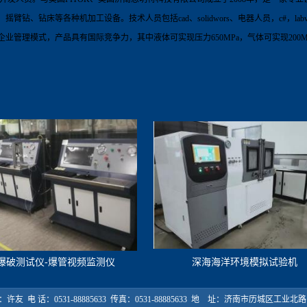
、摇臂钻、钻床等各种机加工设备。技术人员包括
cad
、
solidwors
、电器人员，
c#
，
lab
企业管理模式，产品具有国际竞争力，其中液体可实现压力
650
MPa
，气体可实现
20
0M
爆破测试仪-爆管视频监测仪
深海海洋环境模拟试验机
许友 电 话：0531-88885633 传真：0531-88885633 地 址：济南市历城区工业北路 