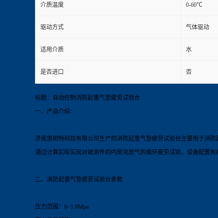
介质温度
0-60℃
驱动方式
气体驱动
适用介质
水
是否进口
否
标题：自动控制消防起重气垫疲劳试验台
一、产品介绍：
济南思明特科技有限公司生产的消防起重气垫疲劳试验
台
主要用于消防
通过计算实际实现对被测件的内部充放气的循环疲劳试验，设备配置有相
二、消防起重气垫疲劳试验
台
参数
压力范围：0~1.0Mpa