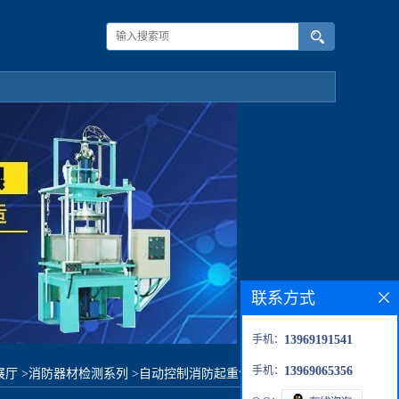
联系方式
手机：
13969191541
手机：
13969065356
展厅
>
消防器材检测系列
>
自动控制消防起重气垫疲劳试验台