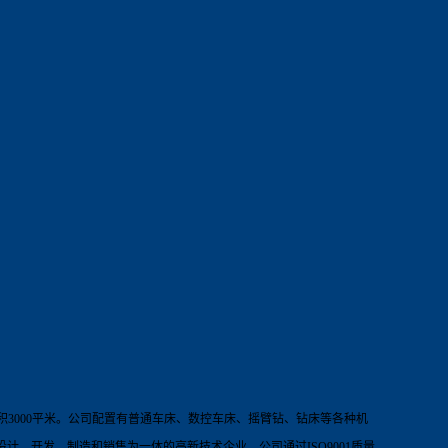
积
3000
平米。
公司配置有普通车床、数控车床、摇臂钻、钻床等各种机
设计、开发、制造和销售为一体的
高新技术企业，
公司通过
ISO9001
质量