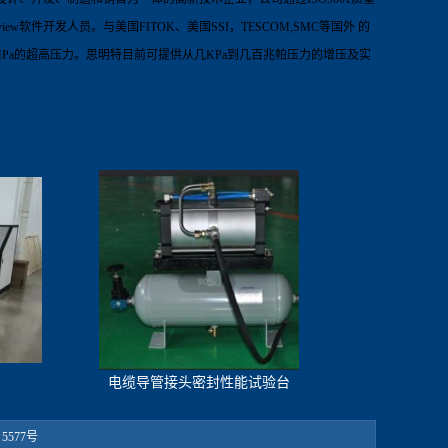
view
软件开发人员。
与美国
FITOK
、美国
SSI
，
TESCOM,SMC
等国外 的
Pa
的超高压力。思明特目前可提供从几
KPa
到几百兆帕压力的增压及实
电缆导管接头密封性能试验台
5577号