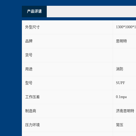
产品详请
1300*1000
外型尺寸
品牌
思明特
货号
用途
消防
SUPF
型号
0.1mpa
工作压差
制造商
济南思明特
压力环境
常压