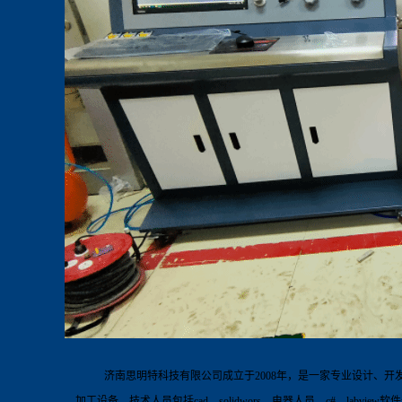
济南思明特科技有限公司成立于
2008
年，是一家专业设计、开
加工设备。技术人员包括
cad
、
solidwors
、电器人员，
c#
，
labview
软件