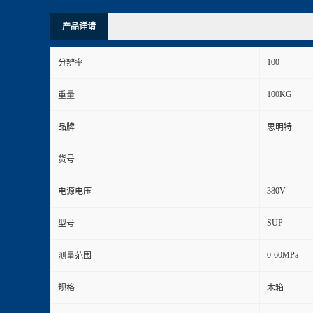
产品详请
100
分辨率
100KG
重量
品牌
思明特
货号
380V
电源电压
SUP
型号
0-60MPa
测量范围
规格
木箱