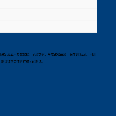
及显示参数数据，记录数据，生成试验曲线，保存到 Excel。 可用
，测试频率等值进行相关的测试。