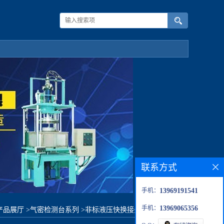
联系方式
手机：
13969191541
手机：
13969065356
产品展厅
>
气密检测台系列
>
非标液压快换接头耐久性试验机