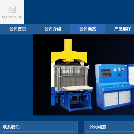
公司首页
公司介绍
公司动态
产品展厅
联系我们
公司动态