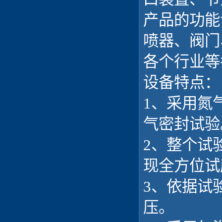
产品的功能
喷器、阀门
各个行业等
设备特点：
1、采用氮
气密封试验
2、整个试
现全方位试
3、依据试
压。