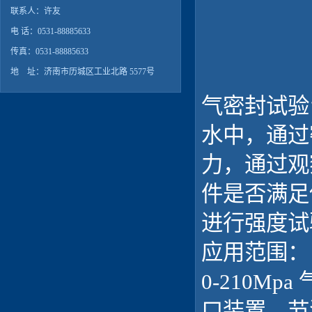
联系人：许友
电 话：0531-88885633
传真：0531-88885633
地 址：济南市历城区工业北路 5577号
气密封试验
水中，通过
力，通过观
件是否满足
进行强度试
应用范围：
0-210M
口装置、节