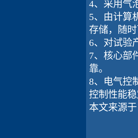
4、采用气
5、由计算
存储，随时
6、对试验
7、核心部件
靠。
8、电气控
控制性能稳
本文来源于：