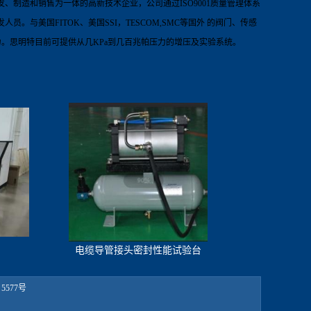
发、制造和销售为一体的
高新技术企业，
公司通过
ISO9001
质量管理体系
发人员。
与美国
FITOK
、美国
SSI
，
TESCOM,SMC
等国外 的阀门、传感
力。思明特目前可提供从几
KPa
到几百兆帕压力的增压及实验系统
。
电缆导管接头密封性能试验台
5577号