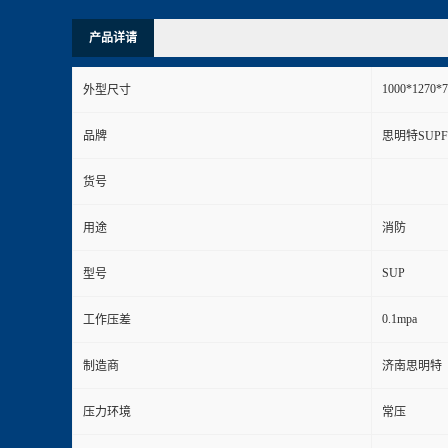
产品详请
1000*1270
外型尺寸
品牌
思明特SUPF
货号
用途
消防
SUP
型号
0.1mpa
工作压差
制造商
济南思明特
压力环境
常压