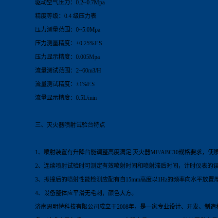
驱动空气压力：0.2~0.7Mpa
精度等级：0.4 级压力表
压力测量范围：0~5.0Mpa
压力测量精度：±0.25%F.S
压力显示精度：0.005Mpa
流量测试范围：2~60m3/H
流量测试精度：±1%F.S
流量显示精度：0.5L/min
三、灭火器喷射试验
台
特点
1、喷射装置有升降台能调整高度满足 灭火器MF/ABC10规格要求，使
2、连续喷射试验时可测定有效喷射时间和喷射滞后时间，计时仪表的误差不
3、振撞后的喷射性能检测应配有自15mm高度以1Hz的频率向水平放置厚60
4、设备整体应平滑无毛刺，颜色大方。
济南思明特科技有限公司成立于
2008
年，是一家专业设计、开发、制造