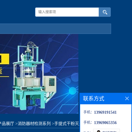
联系方式
手机：
13969191541
手机：
13969065356
产品展厅
>
消防器材检测系列
>
手提式干粉灭火器喷射试验台