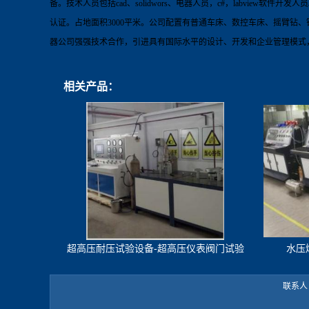
备。技术人员包括
cad
、
solidwors
、电器人员，
c#
，
labview
软件开发人员
认证
。占地面积
3000
平米。
公司配置有普通车床、数控车床、摇臂钻、
器公司强强技术合作，引进具有国际水平的设计、开发和企业管理模式
相关产品：
超高压耐压试验设备-超高压仪表阀门试验
水压
机
联系人：