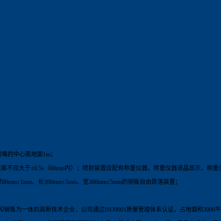
喷嘴的中心离地面1m；
应大于±0.5s（60min内）；喷射装置应配有称重仪器，称重仪器液晶显示，称重仪器
mm±1mm、长300mm±5mm、宽300mm±5mm的钢板自由跌落装置；
和销售为一体的
高新技术企业，
公司通过
ISO9001
质量管理体系认证
。占地面积
3000
平