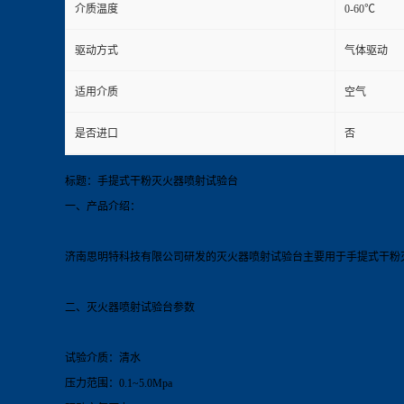
介质温度
0-60℃
驱动方式
气体驱动
适用介质
空气
是否进口
否
标题：手提式干粉灭火器喷射试验台
一、产品介绍：
济南思明特科技有限公司研发的灭火器喷射试验
台
主要用于手提式干粉
二、灭火器喷射试验
台
参数
试验介质：清水
压力范围：0.1~5.0Mpa