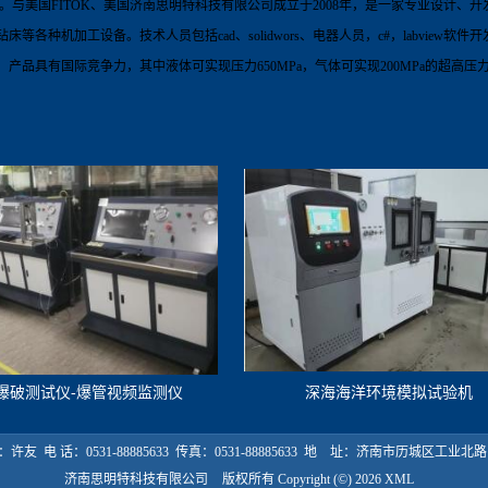
。
与美国
FITOK
、美国济南思明特科技有限公司成立于
2008
年，是一家专业设计、开
钻床等各种机加工设备。技术人员包括
cad
、
solidwors
、电器人员，
c#
，
labview
软件开
，产品具有国际竞争力，其中液体可实现压力
650
MPa
，气体可实现
20
0MPa
的超高压
爆破测试仪-爆管视频监测仪
深海海洋环境模拟试验机
许友 电 话：0531-88885633 传真：0531-88885633 地 址：济南市历城区工业北路 
济南思明特科技有限公司
版权所有 Copyright (©) 2026
XML