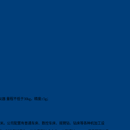
 量程不低于30kg，精度±5g；
米。
公司配置有普通车床、数控车床、摇臂钻、钻床等各种机加工设