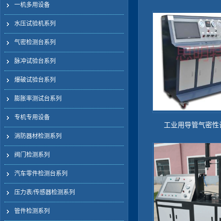
一机多用设备
水压试验机系列
气密检测台系列
脉冲试验台系列
爆破试验台系列
膨胀率测试台系列
专机专用设备
工业用导管气密性
消防器材检测系列
阀门检测系列
汽车零件检测台系列
压力表/传感器检测系列
管件检测系列