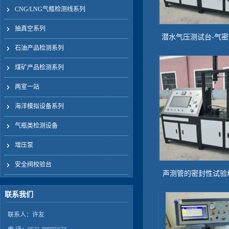
CNG/LNG气瓶检测线系列
抽真空系列
潜水气压测试台-气
石油产品检测系列
机（专用机
煤矿产品检测系列
两室一站
海洋模拟设备系列
气瓶类检测设备
增压泵
安全阀校验台
声测管的密封性试验
验-自动控制
联系我们
联系人：许友