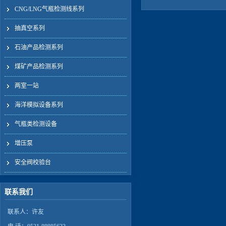
CNG/LNG气瓶检测线系列
抽真空系列
石油产品检测系列
煤矿产品检测系列
两室一站
海洋模拟设备系列
气瓶类检测设备
增压泵
安全阀校验台
联系我们
联系人：许友